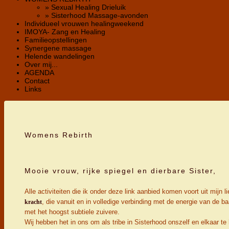
» Sexual Healing Drieluik
» Sisterhood Massage-avonden
Individueel vrouwen healingweekend
IMOYA- Zang en Healing
Familieopstellingen
Synergene massage
Helende wandelingen
Over mij...
AGENDA
Contact
Links
Womens Rebirth
Mooie vrouw, rijke spiegel en dierbare Sister,
Alle activiteiten die ik onder deze link aanbied komen voort uit mij
, die vanuit en in volledige verbinding met de energie van de b
kracht
met het hoogst subtiele zuivere.
Wij hebben het in ons om als tribe in Sisterhood onszelf en elkaar te