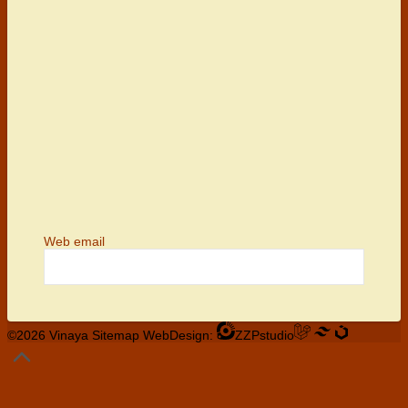
Web email
©2026 Vinaya
Sitemap
WebDesign:
ZZPstudio