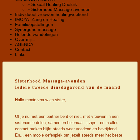
» Sexual Healing Drieluik
» Sisterhood Massage-avonden
Individueel vrouwen healingweekend
IMOYA- Zang en Healing
Familieopstellingen
Synergene massage
Helende wandelingen
Over mij...
AGENDA
Contact
Links
Sisterhood Massage-avonden
Iedere tweede dinsdagavond van de maand
Hallo mooie vrouw en sister,
Of je nu met een partner bent of niet, met vrouwen in een
sistercircle delen, samen en helemaal jij zijn... en in alles
contact maken blijkt steeds weer voedend en bevrijdend...
En.., een mooie oefenplek om jezelf steeds meer het beste