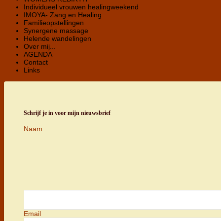
Individueel vrouwen healingweekend
IMOYA- Zang en Healing
Familieopstellingen
Synergene massage
Helende wandelingen
Over mij...
AGENDA
Contact
Links
Schrijf je in voor mijn nieuwsbrief
Naam
Email