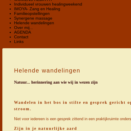
Individueel vrouwen healingweekend
IMOYA- Zang en Healing
Familieopstellingen
Synergene massage
Helende wandelingen
Over mij...
AGENDA
Contact
Links
Helende wandelingen
Natuur... herinnering aan wie wij in wezen zijn
Wandelen in het bos in stilte en gesprek gericht
stroom.
Niet voor iedereen is een gesprek zittend in een praktijkruimte onder
Zijn in je natuurlijke aard