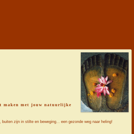
act maken met jouw natuurlijke
 buiten zijn in stilte en beweging... een gezonde weg naar heling!