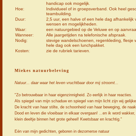
handicap ook mogelijk.
Hoe:
Individueel of in groepsverband. Ook heel gesc
teambuilding.
Duur:
2,5 uur, een halve of een hele dag afhankelijk
wensen en mogelijkheden.
Waar:
een natuurgebied op de Veluwe en op aanvraa
Wanneer:
Alle jaargetijden na telefonische afspraak.
Nodig:
stevige wandelschoenen, regenkleding, flesje w
hele dag ook een lunchpakket.
Kosten:
zie de rubriek tarieven.
Miekes natuurbeleving
Natuur... daar waar het leven vruchtbaar door mij stroomt...
"Zo betrouwbaar in haar eigenzinnigheid. Zo eerlijk in haar reacties.
Als spiegel van mijn schaduw en spiegel van mijn licht zijn wij gelijke
De kracht van haar stilte, de schoonheid van haar beweging, de naak
Dood en leven die vloeibaar in elkaar overgaan! ...en ik word wakker,
klein deeltje binnen het grote geheel! Kwetsbaar en krachtig."
Eén van mijn gedichten, geboren in dezomerse natuur