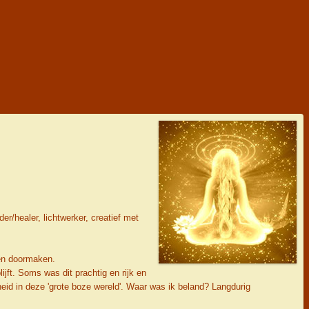
/healer, lichtwerker, creatief met
sen doormaken.
jft. Soms was dit prachtig en rijk en
igheid in deze 'grote boze wereld'. Waar was ik beland? Langdurig