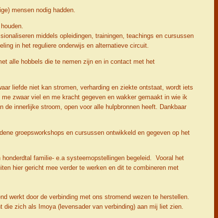
elige) mensen nodig hadden.
n houden.
ssionaliseren middels opleidingen, trainingen, teachings en cursussen
ng in het reguliere onderwijs en alternatieve circuit.
met alle hobbels die te nemen zijn en in contact met het
waar liefde niet kan stromen, verharding en ziekte ontstaat, wordt iets
en me zwaar viel en me kracht gegeven en wakker gemaakt in wie ik
n de innerlijke stroom, open voor alle hulpbronnen heeft. Dankbaar
heidene groepsworkshops en cursussen ontwikkeld en gegeven op het
n honderdtal familie- e.a systeemopstellingen begeleid. Vooral het
luiten hier gericht mee verder te werken en dit te combineren met
end werkt door de verbinding met ons stromend wezen te herstellen.
die zich als Imoya (levensader van verbinding) aan mij liet zien.