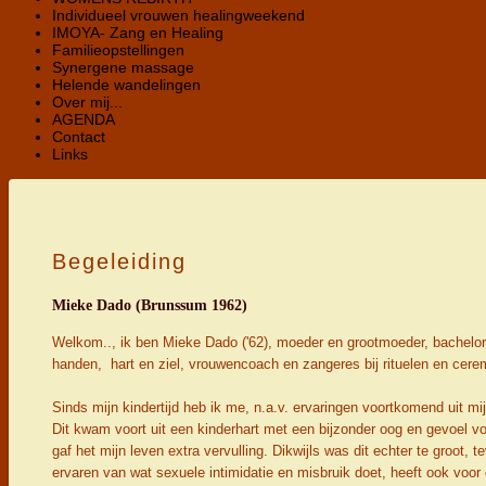
Individueel vrouwen healingweekend
IMOYA- Zang en Healing
Familieopstellingen
Synergene massage
Helende wandelingen
Over mij...
AGENDA
Contact
Links
Begeleiding
Mieke Dado (Brunssum 1962)
Welkom.., ik ben Mieke Dado ('62), moeder en grootmoeder, bachelor 
handen, hart en ziel, vrouwencoach en zangeres bij rituelen en cere
Sinds mijn kindertijd heb ik me, n.a.v. ervaringen voortkomend uit
Dit kwam voort uit een kinderhart met een bijzonder oog en gevoel voo
gaf het mijn leven extra vervulling. Dikwijls was dit echter te groot,
ervaren van wat sexuele intimidatie en misbruik doet, heeft ook voor 