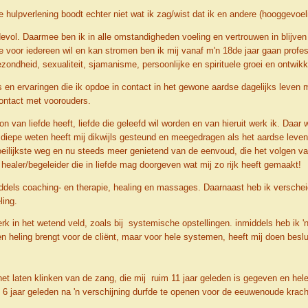
re hulpverlening boodt echter niet wat ik zag/wist dat ik en andere (hooggevo
fdevol. Daarmee ben ik in alle omstandigheden voeling en vertrouwen in blijve
e voor iedereen wil en kan stromen ben ik mij vanaf m'n 18de jaar gaan profe
dheid, sexualiteit, sjamanisme, persoonlijke en spirituele groei en ontwikkeli
s en ervaringen die ik opdoe in contact in het gewone aardse dagelijks leven 
contact met voorouders.
on van liefde heeft, liefde die geleefd wil worden en van hieruit werk ik. Daar 
it diepe weten heeft mij dikwijls gesteund en meegedragen als het aardse lev
oeilijkste weg en nu steeds meer genietend van de eenvoud, die het volgen va
 healer/begeleider die in liefde mag doorgeven wat mij zo rijk heeft gemaakt!
 middels coaching- en therapie, healing en massages. Daarnaast heb ik versc
ling.
rk in het wetend veld, zoals bij systemische opstellingen. inmiddels heb ik '
leen heling brengt voor de cliënt, maar voor hele systemen, heeft mij doen bes
t laten klinken van de zang, die mij ruim 11 jaar geleden is gegeven en hel
 6 jaar geleden na 'n verschijning durfde te openen voor de eeuwenoude kracht 