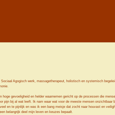
Sociaal Agogisch werk, massagetherapeut, holistisch en systemisch begeleider
monie.
 mijn hoge gevoeligheid en helder waarnemen gericht op de processen die men
r pijn bij al wat leeft. Ik nam waar wat voor de meeste mensen onzichtbaar bli
 teveel en te pijnlijk en was ik een bang meisje dat zocht naar houvast en veil
een belangrijk deel mijn leven en keuzes bepaalt.