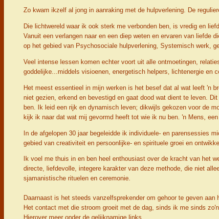
Zo kwam ikzelf al jong in aanraking met de hulpverlening. De regulie
Die lichtwereld waar ik ook sterk me verbonden ben, is vredig en lie
Vanuit een verlangen naar en een diep weten en ervaren van liefde di
op het gebied van Psychosociale hulpverlening, Systemisch werk, gezon
Veel intense lessen komen echter voort uit alle ontmoetingen, relatie
goddelijke...middels visioenen, energetisch helpers, lichtenergie en 
Het meest essentieel in mijn werken is het besef dat al wat leeft 'n br
niet gezien, erkend en bevestigd en gaat dood wat dient te leven. D
ben. Ik leid een rijk en dynamisch leven; dikwijls gekozen voor de m
kijk ik naar dat wat mij gevormd heeft tot wie ik nu ben. 'n Mens, een
In de afgelopen 30 jaar begeleidde ik individuele- en parensessies
gebied van creativiteit en persoonlijke- en spirituele groei en ontwikke
Ik voel me thuis in en ben heel enthousiast over de kracht van het we
directe, liefdevolle, integere karakter van deze methode, die niet al
sjamanistische rituelen en ceremonie.
Daarnaast is het steeds vanzelfsprekender om gehoor te geven aan he
Het contact met die stroom groeit met de dag, sinds ik me sinds zo'n
Hierover meer onder de gelijknamige links.