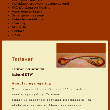
Individueel vrouwen healingweekend
IMOYA- Zang en Healing
Familieopstellingen
Synergene massage
Helende wandelingen
Over mij...
AGENDA
Contact
Links
Tarieven
Tarieven per activiteit
inclusief BTW
Annuleringsregeling
Middels aanmelding zegt u ook JA! tegen de
annuleringsregeling. Te weten:
Binnen 10 dagenvoor aanvang; accommodatie- en
administratiekosten en binnen een weekvoor