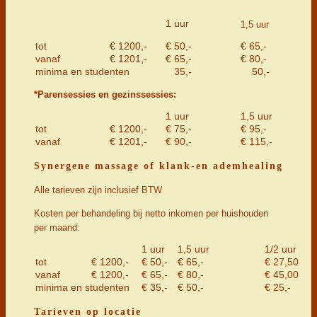
1 uur
1,5 uur
tot
€ 1200,-
€ 50,-
€ 65,-
vanaf
€ 1201,-
€ 65,-
€ 80,-
minima en studenten
35,-
50,-
*Parensessies en gezinssessies:
1 uur
1,5 uur
tot
€ 1200,-
€ 75,-
€ 95,-
vanaf
€ 1201,-
€ 90,-
€ 115,-
Synergene massage of klank-en ademhealing
Alle tarieven zijn inclusief BTW
Kosten per behandeling bij netto inkomen per huishouden
per maand:
1 uur
1,5 uur
1/2 uur
tot
€ 1200,-
€ 50,-
€ 65,-
€ 27,50
vanaf
€ 1200,-
€ 65,-
€ 80,-
€ 45,00
minima en studenten
€ 35,-
€ 50,-
€ 25,-
Tarieven op locatie