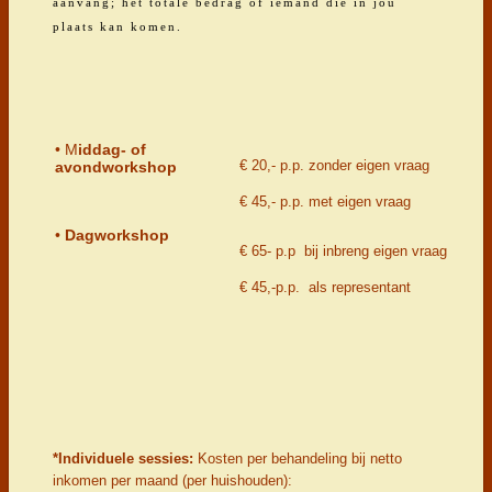
aanvang; het totale bedrag of iemand die in jou
plaats kan komen.
• M
iddag- of
€ 20,- p.p. zonder eigen vraag
avondworkshop
€ 45,- p.p. met eigen vraag
•
Dagworkshop
€ 65- p.p bij inbreng eigen vraag
€ 45,-p.p. als representant
*Individuele sessies:
Kosten per behandeling bij netto
inkomen per maand (per huishouden):