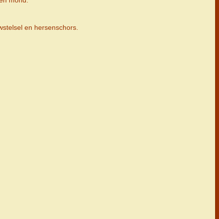
 en mond.
wstelsel en hersenschors.