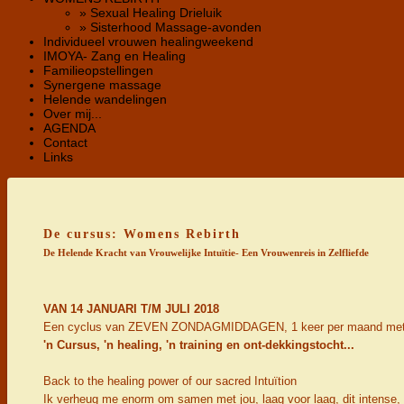
» Sexual Healing Drieluik
» Sisterhood Massage-avonden
Individueel vrouwen healingweekend
IMOYA- Zang en Healing
Familieopstellingen
Synergene massage
Helende wandelingen
Over mij...
AGENDA
Contact
Links
De cursus: Womens Rebirth
De Helende Kracht van Vrouwelijke Intuïtie- Een Vrouwenreis in Zelfliefde
VAN 14 JANUARI T/M JULI 2018
Een cyclus van ZEVEN ZONDAGMIDDAGEN, 1 keer per maand met 
'n Cursus, 'n healing, 'n training en ont-dekkingstocht...
Back to the healing power of our sacred Intuïtion
Ik verheug me enorm om samen met jou, laag voor laag, dit intense, 