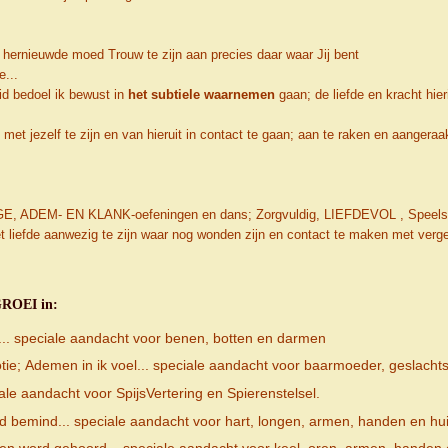
euwde moed Trouw te zijn aan precies daar waar Jij bent
e...
id bedoel ik bewust in
het subtiele waarnemen
gaan; de liefde en kracht hie
met jezelf te zijn en van hieruit in contact te gaan; aan te raken en aangeraakt te
GE, ADEM- EN KLANK-oefeningen en dans; Zorgvuldig, LIEFDEVOL , Speels, 
de aanwezig te zijn waar nog wonden zijn en contact te maken met vergeten
 GROEI in:
Ben... speciale aandacht voor benen, botten en darmen
e; Ademen in ik voel... speciale aandacht voor baarmoeder, geslachts
eciale aandacht voor SpijsVertering en Spierenstelsel.
rd bemind... speciale aandacht voor hart, longen, armen, handen en hu