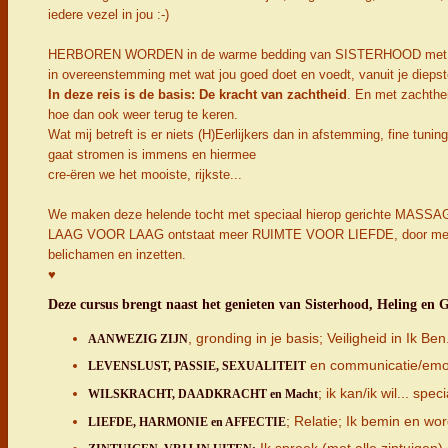
iedere vezel in jou :-)
HERBOREN WORDEN in de warme bedding van SISTERHOOD met herni
in overeenstemming met wat jou goed doet en voedt, vanuit je diepst
In deze reis is de basis: De kracht van zachtheid
. En met zachthe
hoe dan ook weer terug te keren.
Wat mij betreft is er niets (H)Eerlijkers dan in afstemming, fine tuning 
gaat stromen is immens en hiermee
cre-ëren we het mooiste, rijkste...
We maken deze helende tocht met speciaal hierop gerichte MASSA
LAAG VOOR LAAG ontstaat
meer RUIMTE VOOR LIEFDE, door met lief
belichamen en inzetten.
♥
Deze cursus brengt naast het genieten van Sisterhood, Heling en
, gronding in je basis; Veiligheid in Ik 
AANWEZIG ZIJN
en communicatie/emoti
LEVENSLUST, PASSIE, SEXUALITEIT
; ik kan/ik wil... sp
WILSKRACHT, DAADKRACHT en Macht
; Relatie; Ik bemin en wo
LIEFDE, HARMONIE en AFFECTIE