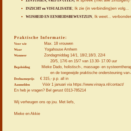
Ik spreek (met alle zintuigen
ZINTUIGEN, VRIJ IN UITEN;
; Ik zie (in verbinding)en volg.
INZICHT en VISUALISATIE
, Ik weet... verbond
WIJSHEID EN EENHEIDSBEWUSTZIJN
Praktische Informatie:
Max. 18 vrouwen
Voor wie
Yogahouse Arnhem
Waar
Zondagmiddag 14/1, 18/2,18/3, 22/4
Wanneer
20/5, 17/6 en 15/7 van 13.30- 17.00 uu
Mieke Dado, holistisch-, massage- en systeemtherape
Begeleiding
en de toegewijde praktische ondersteuning van Ak
€ 315,- p.p. all in
Deelnameprijs
Vóór 1 januari via https://www.vinaya.nl/contact/
Aanmelden
En heb je vragen? Bel gerust 0313-785214
Wij verheugen ons op jou. Met liefs,
Mieke en Akkie