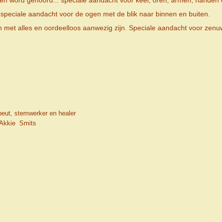
) en word gehoord... speciale aandacht voor keel, oren, armen, handen
.. speciale aandacht voor de ogen met de blik naar binnen en buiten.
en met alles en oordeelloos aanwezig zijn. Speciale aandacht voor zenu
r
ut, stemwerker en healer
kie Smits