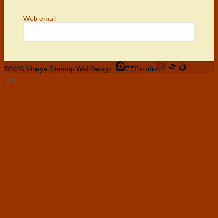
Web email
©2026 Vinaya
Sitemap
WebDesign:
ZZPstudio