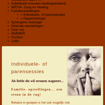
Individueel vrouwen healingweekend
IMOYA- Zang en Healing
Familieopstellingen
» Individuele- of parensessies
» Dagworkshops
Synergene massage
Helende wandelingen
Over mij...
AGENDA
Contact
Links
Individuele- of
parensessies
Als liefde die wil stromen stagneert...
Familie- opstellingen... een
steun in de rug!
Behalve in groepen is het ook mogelijk met