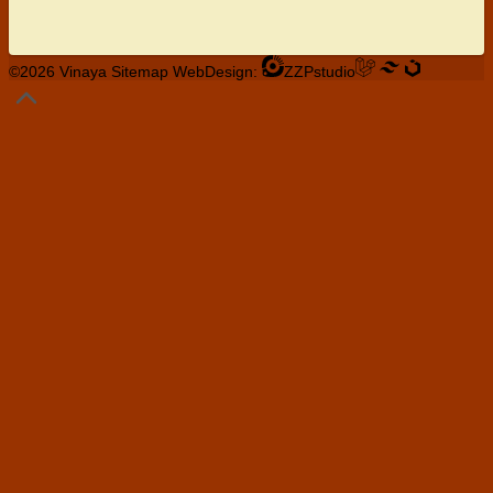
©2026 Vinaya
Sitemap
WebDesign:
ZZPstudio