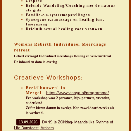
Gesprek
Helende Wandeling/Coaching met de natuur
als gids
Familie-e.a.systeemopstellingen
Synergene e.a.massage en healing icm.
Imoyazang
Drieluik sexual healing voor vrouwen
Womens Rebirth Individueel Meerdaags
retreat
Geheel verzorgd Individueel meerdaags Healing en verwenretreat.
De inhoud en data in overleg
Creatieve Workshops
:
Beeld'houwen' in
https://www.vinaya.nl/programma/
Mergel
Een workshop voor 2 personen, bijv. partners, vrienden,
ouder/kind
Zelf te kiezen datum in overleg. Kan zowel doordeweeks als
in weekend.
13.09.2026
DANS je ZONdag- Maandelijks Rythms of
Life Dansfeest, Arnhem