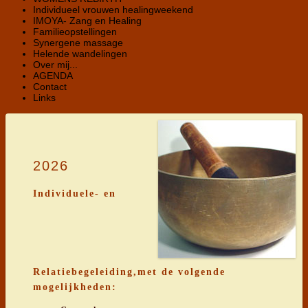
Individueel vrouwen healingweekend
IMOYA- Zang en Healing
Familieopstellingen
Synergene massage
Helende wandelingen
Over mij...
AGENDA
Contact
Links
2026
Individuele- en
Relatiebegeleiding,met de volgende
mogelijkheden: